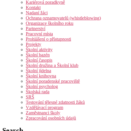
Kariérová poradkyně
Kontakt
Nadaní žáci
Ochrana oznamovatelů (whistleblowing)
Organizace školního roku
Partnerství
Pracovní místa
Prohlášení o přístupnosti
Projekty
Školní aktivity
Školní bazén
Školní časopis
Školní družina a Školní klub
Školní jídelna
Školní knihovna
Školní poradenské pracoviště
Školní psycholog
Školská rada
SRŠ
Testování tělesné zdatnosti žáků
Vzdělávací program
Zaměstnanci školy
Zpracování osobních údajů
Search