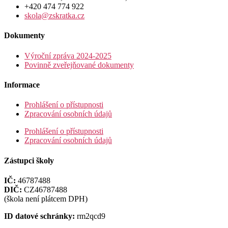
+420 474 774 922
skola@zskratka.cz
Dokumenty
Výroční zpráva 2024-2025
Povinně zveřejňované dokumenty
Informace
Prohlášení o přístupnosti
Zpracování osobních údajů
Prohlášení o přístupnosti
Zpracování osobních údajů
Zástupci školy
IČ:
46787488
DIČ:
CZ46787488
(škola není plátcem DPH)
ID datové schránky:
rm2qcd9