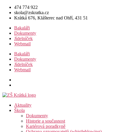
Přejít
474 774 922
k
skola@zskratka.cz
obsahu
Krátká 676, Klášterec nad Ohří, 431 51
Bakaláři
Dokumenty
Jídelníček
Webmail
Bakaláři
Dokumenty
Jídelníček
Webmail
Aktuality
Škola
Dokumenty
Historie a současnost
Kariérová poradkyně
Ochrana oznamovatelů (whistleblowing)