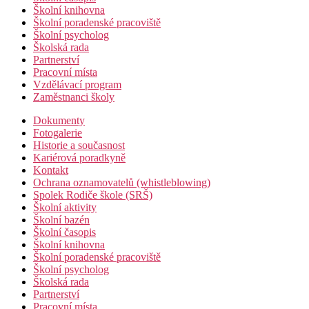
Školní knihovna
Školní poradenské pracoviště
Školní psycholog
Školská rada
Partnerství
Pracovní místa
Vzdělávací program
Zaměstnanci školy
Dokumenty
Fotogalerie
Historie a současnost
Kariérová poradkyně
Kontakt
Ochrana oznamovatelů (whistleblowing)
Spolek Rodiče škole (SRŠ)
Školní aktivity
Školní bazén
Školní časopis
Školní knihovna
Školní poradenské pracoviště
Školní psycholog
Školská rada
Partnerství
Pracovní místa