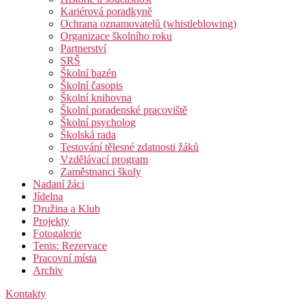
Kariérová poradkyně
Ochrana oznamovatelů (whistleblowing)
Organizace školního roku
Partnerství
SRŠ
Školní bazén
Školní časopis
Školní knihovna
Školní poradenské pracoviště
Školní psycholog
Školská rada
Testování tělesné zdatnosti žáků
Vzdělávací program
Zaměstnanci školy
Nadaní žáci
Jídelna
Družina a Klub
Projekty
Fotogalerie
Tenis: Rezervace
Pracovní místa
Archiv
Kontakty