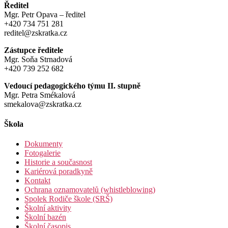
Ředitel
Mgr. Petr Opava – ředitel
+420 734 751 281
reditel@zskratka.cz
Zástupce ředitele
Mgr. Soňa Strnadová
+420 739 252 682
Vedoucí pedagogického týmu II. stupně
Mgr. Petra Smékalová
smekalova@zskratka.cz
Škola
Dokumenty
Fotogalerie
Historie a současnost
Kariérová poradkyně
Kontakt
Ochrana oznamovatelů (whistleblowing)
Spolek Rodiče škole (SRŠ)
Školní aktivity
Školní bazén
Školní časopis