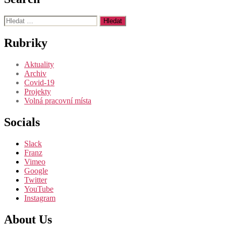
Výsledky
vyhledávání:
Rubriky
Aktuality
Archiv
Covid-19
Projekty
Volná pracovní místa
Socials
Slack
Franz
Vimeo
Google
Twitter
YouTube
Instagram
About Us