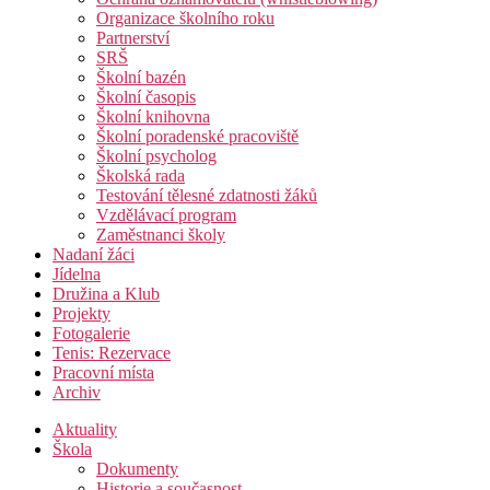
Organizace školního roku
Partnerství
SRŠ
Školní bazén
Školní časopis
Školní knihovna
Školní poradenské pracoviště
Školní psycholog
Školská rada
Testování tělesné zdatnosti žáků
Vzdělávací program
Zaměstnanci školy
Nadaní žáci
Jídelna
Družina a Klub
Projekty
Fotogalerie
Tenis: Rezervace
Pracovní místa
Archiv
Aktuality
Škola
Dokumenty
Historie a současnost